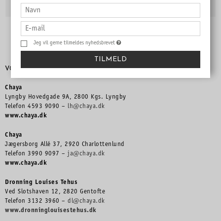
Jeg vil gerne tilmeldes nyhedsbrevet
TILMELD
VORES BUTIKKER & CAFÉER
Chaya
Lyngby Hovedgade 9A, 2800 Kgs. Lyngby
Telefon 4593 9090 –
lh@chaya.dk
www.chaya.dk
Chaya
Jægersborg Allé 37, 2920 Charlottenlund
Telefon 3990 9097 –
ja@chaya.dk
www.chaya.dk
Dronning Louises Tehus
Ved Slotshaven 12, 2820 Gentofte
Telefon 3132 3960 –
dl@chaya.dk
www.dronninglouisestehus.dk