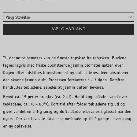
Vælg Størrelse
VÆLG VARIANT
Til denne te benyttes kun de fineste topskud fra tebusken. Bladene
lagres lagvis med friske blomstrende jasmin blomster natten over.
Dagen efter udskiftes blomsterne så ny duft tilføres. Teen absorberer
den skønne jasmin duft. Processen fortsætter 6 - 7 døgn. Derefter
håndrulles tebladene, således at jasmin duften bevares.
Benyt ca. 15 perler pr. glas (ca. 2 dl). Hæld kogt afkølet vand over
tebladene, ca. 70 - 80°C. Kort tid efter folder tebladene sig ud og
giver vandet en liflig smag og duft. Bladene bevares i glasset når den
nydes. Der kan laves te på de samme blade op til 3 gange - hver gang
en ny oplevelse.