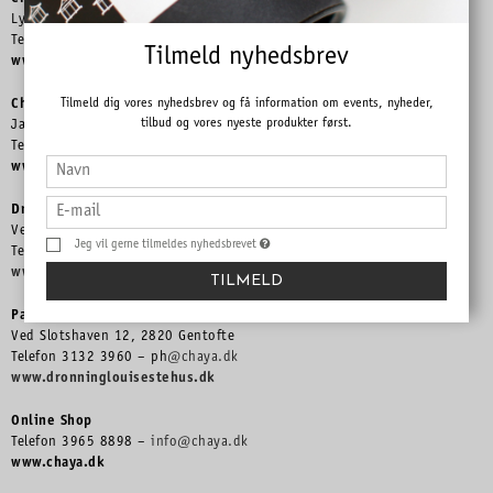
Lyngby Hovedgade 9A, 2800 Kgs. Lyngby
Telefon 4593 9090 –
lh@chaya.dk
Tilmeld nyhedsbrev
www.chaya.dk
Tilmeld dig vores nyhedsbrev og få information om events, nyheder,
Chaya
tilbud og vores nyeste produkter først.
Jægersborg Allé 37, 2920 Charlottenlund
Telefon 3990 9097 –
ja@chaya.dk
www.chaya.dk
Dronning Louises Tehus
Ved Slotshaven 12, 2820 Gentofte
Jeg vil gerne tilmeldes nyhedsbrevet
Telefon 3132 3960 –
dl@chaya.dk
www.dronninglouisestehus.dk
TILMELD
Paradehuset
Ved Slotshaven 12, 2820 Gentofte
Telefon 3132 3960 – ph
@chaya.dk
www.dronninglouisestehus.dk
Online Shop
Telefon 3965 8898 –
info@chaya.dk
www.chaya.dk