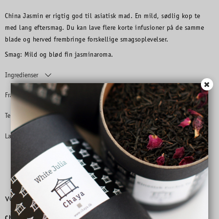
China Jasmin er rigtig god til asiatisk mad. En mild, sødlig kop te
med lang eftersmag. Du kan lave flere korte infusioner på de samme
blade og herved frembringe forskellige smagsoplevelser.
Smag: Mild og blød fin jasminaroma.
Ingredienser
Fragt og retur
HER
Te Guide, Se
HER
Læs mere i vores Te Katalog, Se
VORES BUTIKKER & CAFÉER
Chaya