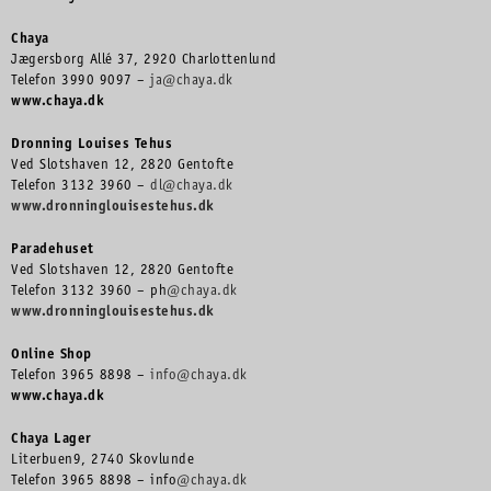
Chaya
Jægersborg Allé 37, 2920 Charlottenlund
Telefon 3990 9097 –
ja@chaya.dk
www.chaya.dk
Dronning Louises Tehus
Ved Slotshaven 12, 2820 Gentofte
Telefon 3132 3960 –
dl@chaya.dk
www.dronninglouisestehus.dk
Paradehuset
Ved Slotshaven 12, 2820 Gentofte
Telefon 3132 3960 – ph
@chaya.dk
www.dronninglouisestehus.dk
Online Shop
Telefon 3965 8898 –
info@chaya.dk
www.chaya.dk
Chaya Lager
Literbuen9, 2740 Skovlunde
Telefon 3965 8898 – info
@chaya.dk