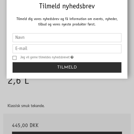
Tilmeld nyhedsbrev
Tilmeld dig vores nyhedsbrev og få information om events, nyheder,
tilbud og vores nyeste produkter først.
Jeg vil gerne tilmeldes nyhedsbrevet
Eslau Bornholm, mathvid,
TILMELD
2,6 L
Klassisk smuk tekande.
445,00 DKK