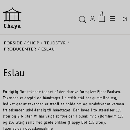
EN
/
/
/
FORSIDE
SHOP
TEUDSTYR
/
PRODUCENTER
ESLAU
Eslau
En rigtig flot tekande tegnet af den danske formgiver Ejnar Paulsen.
Tekanden er drypfri og håndtaget i rustfrit stål har gummiindlæg,
hvilket gør at tekanden er stabil at holde om og modvirker at varmen
fra tekanden udvikler sig til håndtaget. Den laves i to størrelser 1,5
liter og 2,6 liter. Vi har valgt at føre den i blank hvid (Bornholm 1,5
og 2,6 liter) samt med glade prikker (Happy Dot 1,5 liter).
Tåler at gå i opvaskemaskine