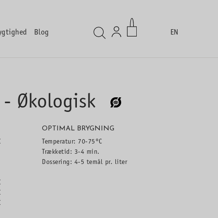
ygtighed
Blog
EN
 - Økologisk
OPTIMAL BRYGNING
K
Temperatur: 70-75°C
Trækketid: 3-4 min.
Dossering: 4-5 temål pr. liter
K
K
K