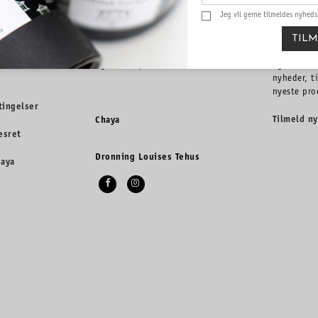
Jeg vil gerne tilmeldes nyhed
TION
FIND OS PÅ
NYHEDS
TIL
kker
Se vores nyeste produkter, tilbud
Tilmeld di
og events på de sociale medier.
og få info
nyheder, t
nyeste pro
tingelser
Tilmeld n
Chaya
esret
Dronning Louises Tehus
haya