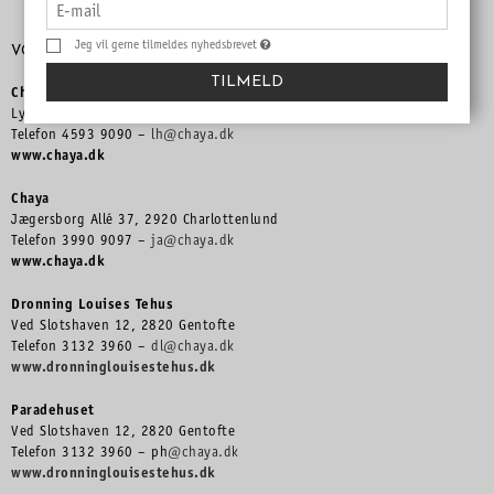
Jeg vil gerne tilmeldes nyhedsbrevet
VORES BUTIKKER & CAFÉER
TILMELD
Chaya
Lyngby Hovedgade 9A, 2800 Kgs. Lyngby
Telefon 4593 9090 –
lh@chaya.dk
www.chaya.dk
Chaya
Jægersborg Allé 37, 2920 Charlottenlund
Telefon 3990 9097 –
ja@chaya.dk
www.chaya.dk
Dronning Louises Tehus
Ved Slotshaven 12, 2820 Gentofte
Telefon 3132 3960 –
dl@chaya.dk
www.dronninglouisestehus.dk
Paradehuset
Ved Slotshaven 12, 2820 Gentofte
Telefon 3132 3960 – ph
@chaya.dk
www.dronninglouisestehus.dk