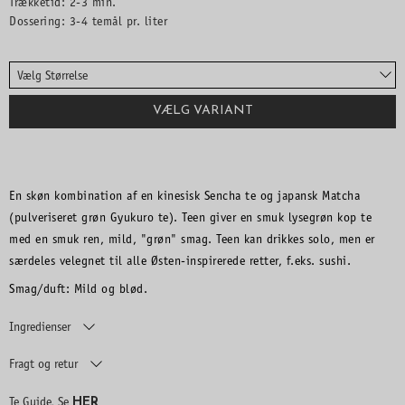
Trækketid: 2-3 min.
Dossering: 3-4 temål pr. liter
Vælg Størrelse
VÆLG VARIANT
En skøn kombination af en kinesisk Sencha te og japansk Matcha
(pulveriseret grøn Gyukuro te). Teen giver en smuk lysegrøn kop te
med en smuk ren, mild, "grøn" smag. Teen kan drikkes solo, men er
særdeles velegnet til alle Østen-inspirerede retter, f.eks. sushi.
Smag/duft: Mild og blød.
Ingredienser
Fragt og retur
HER
Te Guide, Se