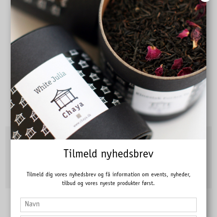
Japansk Sencha
Mild i smagen med en en duft af "frisk grøn græs".
24,00 DKK
Pris fra
Tilmeld nyhedsbrev
Vis produkt
Tilmeld dig vores nyhedsbrev og få information om events, nyheder,
tilbud og vores nyeste produkter først.