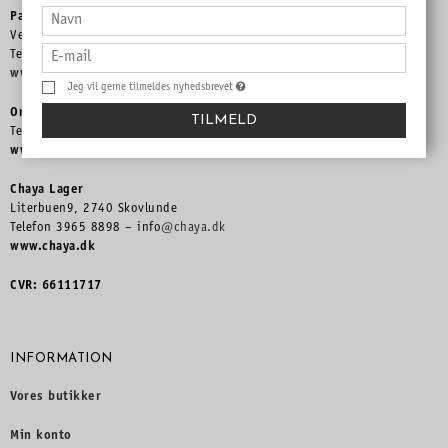
Paradehuset
Ved Slotshaven 12, 2820 Gentofte
Telefon 3132 3960 – ph
@chaya.dk
www.dronninglouisestehus.dk
Jeg vil gerne tilmeldes nyhedsbrevet
Online Shop
TILMELD
Telefon 3965 8898 –
info@chaya.dk
www.chaya.dk
Chaya Lager
Literbuen9, 2740 Skovlunde
Telefon 3965 8898 – info
@chaya.dk
www.chaya.dk
CVR: 66111717
INFORMATION
Vores butikker
Min konto