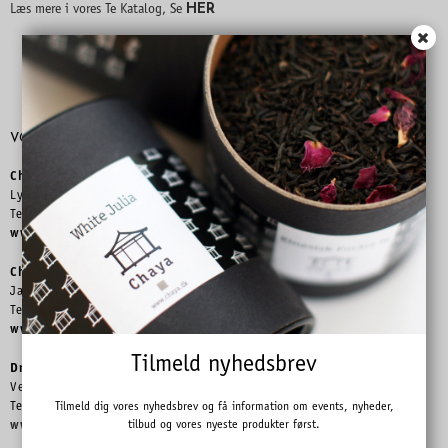
HER
Læs mere i vores Te Katalog, Se
VORES BUTIKKER & CAFÉER
Chaya
Lyngby Hovedgade 9A, 2800 Kgs. Lyngby
Telefon 4593 9090 –
lh@chaya.dk
www.chaya.dk
Chaya
Jægersborg Allé 37, 2920 Charlottenlund
Telefon 3990 9097 –
ja@chaya.dk
www.chaya.dk
Tilmeld nyhedsbrev
Dronning Louises Tehus
Ved Slotshaven 12, 2820 Gentofte
Tilmeld dig vores nyhedsbrev og få information om events, nyheder,
Telefon 3132 3960 –
dl@chaya.dk
tilbud og vores nyeste produkter først.
www.dronninglouisestehus.dk