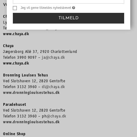
VORES BUTIKKER & CAFÉER
Jeg vil gerne tilmeldes nyhedsbrevet
Chaya
TILMELD
Lyngby Hovedgade 9A, 2800 Kgs. Lyngby
Telefon 4593 9090 –
lh@chaya.dk
www.chaya.dk
Chaya
Jægersborg Allé 37, 2920 Charlottenlund
Telefon 3990 9097 –
ja@chaya.dk
www.chaya.dk
Dronning Louises Tehus
Ved Slotshaven 12, 2820 Gentofte
Telefon 3132 3960 –
dl@chaya.dk
www.dronninglouisestehus.dk
Paradehuset
Ved Slotshaven 12, 2820 Gentofte
Telefon 3132 3960 – ph
@chaya.dk
www.dronninglouisestehus.dk
Online Shop