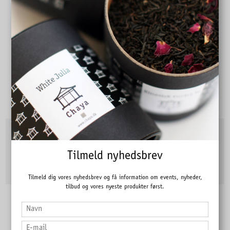
Afternoon
Ananas, orange og kvæde - vores mest populære te.
22,00 DKK
Pris fra
Tilmeld nyhedsbrev
Vis produkt
Tilmeld dig vores nyhedsbrev og få information om events, nyheder,
tilbud og vores nyeste produkter først.