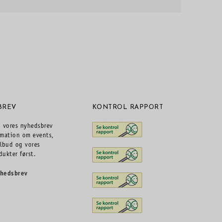
BREV
KONTROL RAPPORT
g vores nyhedsbrev
rmation om events,
ilbud og vores
dukter først.
yhedsbrev