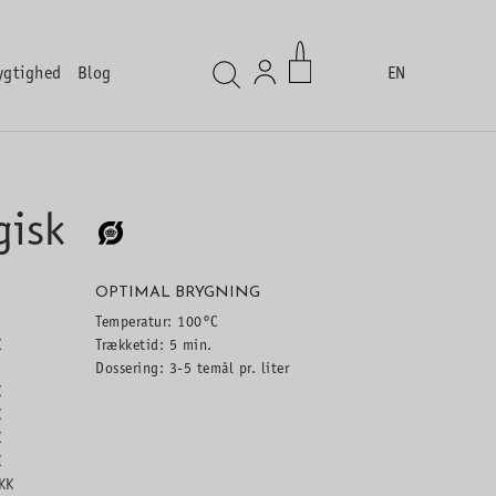
ygtighed
Blog
EN
gisk
OPTIMAL BRYGNING
Temperatur: 100°C
K
Trækketid: 5 min.
Dossering: 3-5 temål pr. liter
K
K
K
K
KK