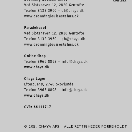
Kontakt
Ved Slotshaven 12, 2820 Gentofte
Telefon 3132 3960 –
dl@chaya.dk
www.dronninglouisestehus.dk
Paradehuset
Ved Slotshaven 12, 2820 Gentofte
Telefon 3132 3960 – ph
@chaya.dk
www.dronninglouisestehus.dk
Online Shop
Telefon 3965 8898 –
info@chaya.dk
www.chaya.dk
Chaya Lager
Literbuen9, 2740 Skovlunde
Telefon 3965 8898 – info
@chaya.dk
www.chaya.dk
CVR: 66111717
© 2021, CHAYA APS – ALLE RETTIGHEDER FORBEHOLDT 