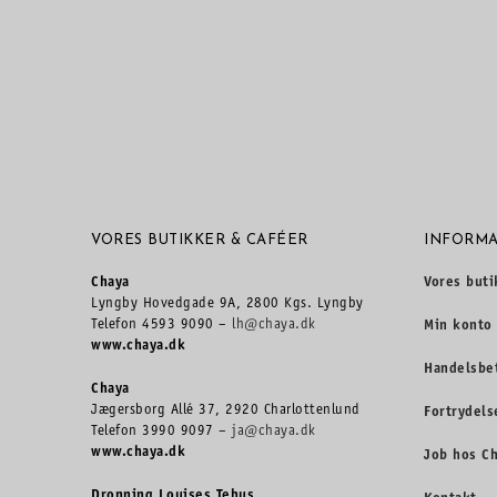
VORES BUTIKKER & CAFÉER
INFORMA
Chaya
Vores buti
Lyngby Hovedgade 9A, 2800 Kgs. Lyngby
Telefon 4593 9090 –
lh@chaya.dk
Min konto
www.chaya.dk
Handelsbe
Chaya
Jægersborg Allé 37, 2920 Charlottenlund
Fortrydels
Telefon 3990 9097 –
ja@chaya.dk
www.chaya.dk
Job hos C
Dronning Louises Tehus