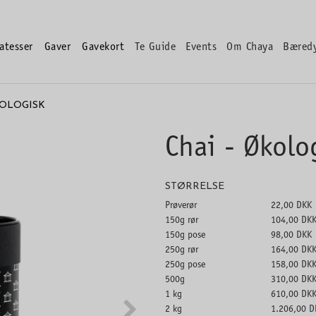
atesser
Gaver
Gavekort
Te Guide
Events
Om Chaya
Bæred
KOLOGISK
Chai - Økolo
STØRRELSE
Prøverør
22,00 DKK
150g rør
104,00 DK
150g pose
98,00 DKK
250g rør
164,00 DK
250g pose
158,00 DK
500g
310,00 DK
1 kg
610,00 DK
2 kg
1.206,00 D