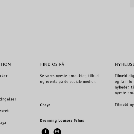
TION
FIND OS PÅ
NYHEDS
kker
Se vores nyeste produkter, tilbud
Tilmeld di
og events på de sociale medier.
og få info
nyheder, t
nyeste pro
tingelser
Tilmeld n
Chaya
esret
Dronning Louises Tehus
haya