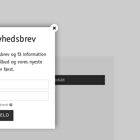
yhedsbrev
sbrev og få information
ilbud og vores nyeste
22,00 DKK
r først.
Pris fra
Vis produkt
sbrevet
MELD