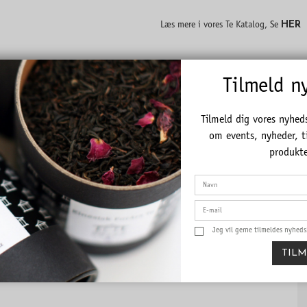
HER
Læs mere i vores Te Katalog, Se
Tilmeld n
Tilmeld dig vores nyhed
om events, nyheder, t
Spiced Tea / Klassisk Jule
produkte
Te - Økologisk
Jeg vil gerne tilmeldes nyhed
TIL
Mild te med masser af krydderier.