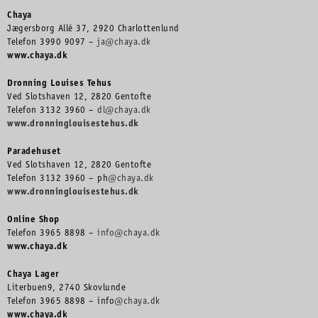
Chaya
Jægersborg Allé 37, 2920 Charlottenlund
Telefon 3990 9097 –
ja@chaya.dk
www.chaya.dk
Dronning Louises Tehus
Ved Slotshaven 12, 2820 Gentofte
Telefon 3132 3960 –
dl@chaya.dk
www.dronninglouisestehus.dk
Paradehuset
Ved Slotshaven 12, 2820 Gentofte
Telefon 3132 3960 – ph
@chaya.dk
www.dronninglouisestehus.dk
Online Shop
Telefon 3965 8898 –
info@chaya.dk
www.chaya.dk
Chaya Lager
Literbuen9, 2740 Skovlunde
Telefon 3965 8898 – info
@chaya.dk
www.chaya.dk