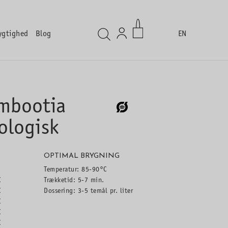
ygtighed
Blog
EN
Ambootia
ologisk
OPTIMAL BRYGNING
Temperatur: 85-90°C
K
Trækketid: 5-7 min.
K
Dossering: 3-5 temål pr. liter
K
K
K