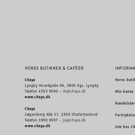
VORES BUTIKKER & CAFÉER
INFORMA
Chaya
Vores buti
Lyngby Hovedgade 9A, 2800 Kgs. Lyngby
Telefon 4593 9090 –
lh@chaya.dk
Min konto
www.chaya.dk
Handelsbe
Chaya
Jægersborg Allé 37, 2920 Charlottenlund
Fortrydels
Telefon 3990 9097 –
ja@chaya.dk
www.chaya.dk
Job hos C