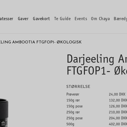
atesser
Gaver
Gavekort
Te Guide
Events
Om Chaya
Bæred
ELING AMBOOTIA FTGFOP1- ØKOLOGISK
Darjeeling 
FTGFOP1- Øk
STØRRELSE
Prøverør
24,00 DKK
150g rør
132,00 DK
150g pose
126,00 DK
250g rør
210,00 DK
250g pose
204,00 DK
500g
402,00 DK