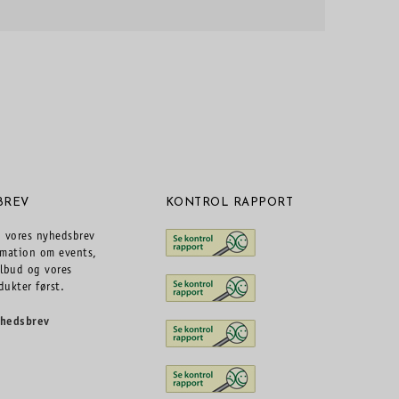
BREV
KONTROL RAPPORT
g vores nyhedsbrev
rmation om events,
ilbud og vores
dukter først.
yhedsbrev