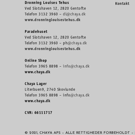
Dronning Louises Tehus
Kontakt
Ved Slotshaven 12, 2820 Gentofte
Telefon 3132 3960 –
dl@chaya.dk
www.dronninglouisestehus.dk
Paradehuset
Ved Slotshaven 12, 2820 Gentofte
Telefon 3132 3960 – ph
@chaya.dk
www.dronninglouisestehus.dk
Online Shop
Telefon 3965 8898 –
info@chaya.dk
www.chaya.dk
Chaya Lager
Literbuen9, 2740 Skovlunde
Telefon 3965 8898 – info
@chaya.dk
www.chaya.dk
CVR: 66111717
© 2021, CHAYA APS – ALLE RETTIGHEDER FORBEHOLDT 