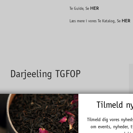
HER
Te Guide, Se
HER
Læs mere i vores Te Katalog, Se
Darjeeling TGFOP
Tilmeld n
Second flush Darjeeling - vores kraftigste Darjeeling te.
Tilmeld dig vores nyhed
om events, nyheder, t