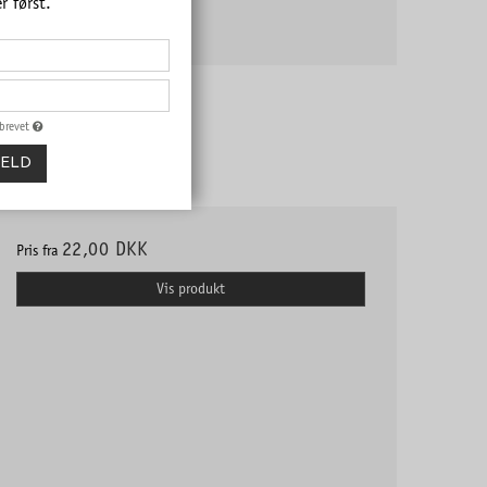
r først.
sbrevet
MELD
22,00 DKK
Pris fra
Vis produkt