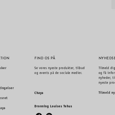
TION
FIND OS PÅ
NYHEDS
kker
Se vores nyeste produkter, tilbud
Tilmeld di
og events på de sociale medier.
og få info
nyheder, t
nyeste pro
tingelser
Tilmeld n
Chaya
esret
Dronning Louises Tehus
haya