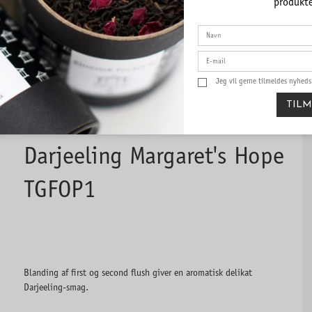
produkte
Jeg vil gerne tilmeldes nyhed
TIL
Darjeeling Margaret's Hope
TGFOP1
Blanding af first og second flush giver en aromatisk delikat
Darjeeling-smag.