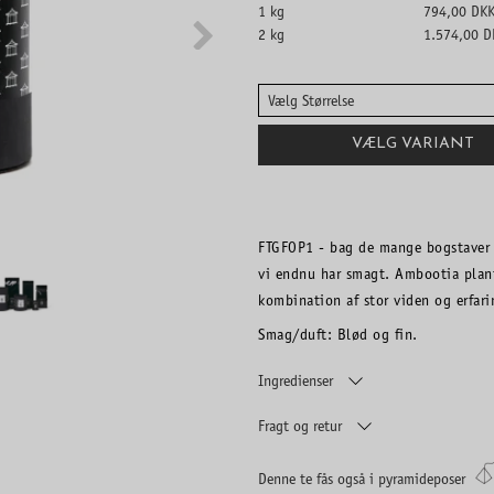
1 kg
794,00 DK
2 kg
1.574,00 D
Vælg Størrelse
VÆLG VARIANT
FTGFOP1 - bag de mange bogstaver 
vi endnu har smagt. Ambootia plant
kombination af stor viden og erfar
Smag/duft: Blød og fin.
Ingredienser
Fragt og retur
Denne te fås også i pyramideposer