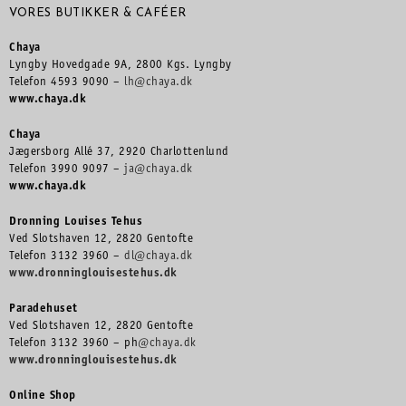
VORES BUTIKKER & CAFÉER
Chaya
Lyngby Hovedgade 9A, 2800 Kgs. Lyngby
Telefon 4593 9090 –
lh@chaya.dk
www.chaya.dk
Chaya
Jægersborg Allé 37, 2920 Charlottenlund
Telefon 3990 9097 –
ja@chaya.dk
www.chaya.dk
Dronning Louises Tehus
Ved Slotshaven 12, 2820 Gentofte
Telefon 3132 3960 –
dl@chaya.dk
www.dronninglouisestehus.dk
Paradehuset
Ved Slotshaven 12, 2820 Gentofte
Telefon 3132 3960 – ph
@chaya.dk
www.dronninglouisestehus.dk
Online Shop