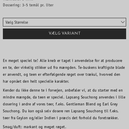
Dossering: 3-5 temål pr. liter
Vælg Størrelse
VÆLG VARIANT
En meget speciel te! Alle kneb er taget i anvendelse for at producere
en te, der virkelig stikker ud fra mængden. Te-buskens kraftigste blade
er anvendt, og teen er efterfølgende røget over trækul, hvorved den
har opnået den helt specielle karakter.
Kender du ikke denne te i forvejen, anbefaler vi, at du starter med en
mindre mængde, da teen er speciel. Lapsang Souchong anvendes i lille
dosering i andre af vores teer, f.eks. Gentleman Blend og Earl Grey
Souchong. Du kan også selv dosere ren Lapsang Souchong til f.eks.
teer fra Ceylon og/eller Indien i præcis det forhold du foretrækker.
Smag/duft: markant og meget røget.