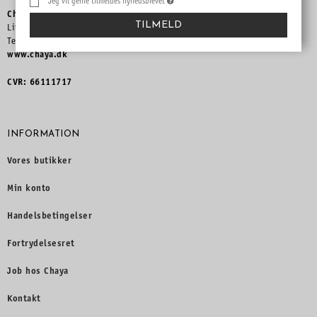
Jeg vil gerne tilmeldes nyhedsbrevet
Chaya Lager
TILMELD
Literbuen9, 2740 Skovlunde
Telefon 3965 8898 – info
@chaya.dk
www.chaya.dk
CVR: 66111717
INFORMATION
Vores butikker
Min konto
Handelsbetingelser
Fortrydelsesret
Job hos Chaya
Kontakt