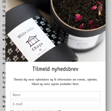
Chaya
Lyngby Hovedgade 9A, 2800 Kgs. Lyngby
Telefon 4593 9090 –
lh@chaya.dk
www.chaya.dk
Chaya
Jægersborg Allé 37, 2920 Charlottenlund
Telefon 3990 9097 –
ja@chaya.dk
www.chaya.dk
Dronning Louises Tehus
Ved Slotshaven 12, 2820 Gentofte
Telefon 3132 3960 –
dl@chaya.dk
www.dronninglouisestehus.dk
Tilmeld nyhedsbrev
Paradehuset
Ved Slotshaven 12, 2820 Gentofte
Tilmeld dig vores nyhedsbrev og få information om events, nyheder,
Telefon 3132 3960 – ph
@chaya.dk
tilbud og vores nyeste produkter først.
www.dronninglouisestehus.dk
Online Shop
Telefon 3965 8898 –
info@chaya.dk
www.chaya.dk