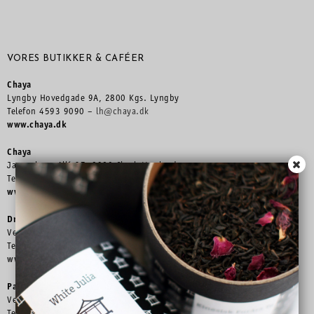
VORES BUTIKKER & CAFÉER
Chaya
Lyngby Hovedgade 9A, 2800 Kgs. Lyngby
Telefon 4593 9090 –
lh@chaya.dk
www.chaya.dk
Chaya
Jægersborg Allé 37, 2920 Charlottenlund
Telefon 3990 9097 –
ja@chaya.dk
www.chaya.dk
Dronning Louises Tehus
Ved Slotshaven 12, 2820 Gentofte
Telefon 3132 3960 –
dl@chaya.dk
www.dronninglouisestehus.dk
Paradehuset
Ved Slotshaven 12, 2820 Gentofte