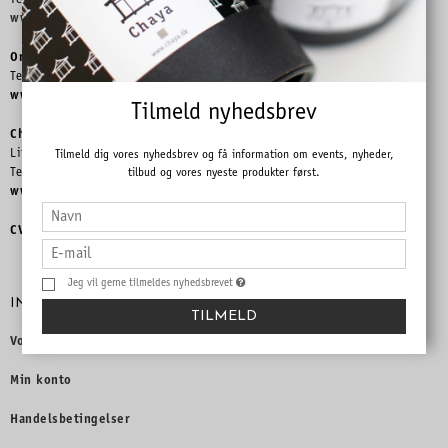
Telefon 3132 3960 – ph
@chaya.dk
www.dronninglouisestehus.dk
Online Shop
Telefon 3965 8898 –
info@chaya.dk
www.chaya.dk
Tilmeld nyhedsbrev
Chaya Lager
Literbuen9, 2740 Skovlunde
Tilmeld dig vores nyhedsbrev og få information om events, nyheder,
Telefon 3965 8898 – info
@chaya.dk
tilbud og vores nyeste produkter først.
www.chaya.dk
CVR: 66111717
Jeg vil gerne tilmeldes nyhedsbrevet
INFORMATION
TILMELD
Vores butikker
Min konto
Handelsbetingelser