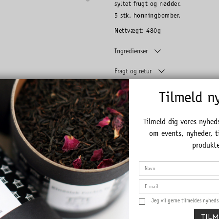
syltet frugt og nødder.
5 stk. honningbomber.
Nettvægt: 480g
Ingredienser
Fragt og retur
Tilmeld n
Tilmeld dig vores nyhed
om events, nyheder, t
produkte
TION
FIND OS PÅ
NYHEDS
kker
Se vores nyeste produkter, tilbud
Tilmeld di
Jeg vil gerne tilmeldes nyhed
og events på de sociale medier.
og få info
TIL
nyheder, t