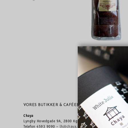
VORES BUTIKKER & CAFÉER
INFORMA
Chaya
Vores buti
Lyngby Hovedgade 9A, 2800 Kgs. Lyngby
Telefon 4593 9090 –
lh@chaya.dk
Min konto