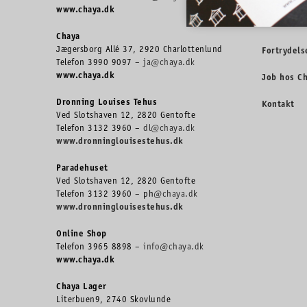
www.chaya.dk
Handelsbe
Chaya
Jægersborg Allé 37, 2920 Charlottenlund
Fortrydels
Telefon 3990 9097 –
ja@chaya.dk
www.chaya.dk
Job hos C
Dronning Louises Tehus
Kontakt
Ved Slotshaven 12, 2820 Gentofte
Telefon 3132 3960 –
dl@chaya.dk
www.dronninglouisestehus.dk
Paradehuset
Ved Slotshaven 12, 2820 Gentofte
Telefon 3132 3960 – ph
@chaya.dk
www.dronninglouisestehus.dk
Online Shop
Telefon 3965 8898 –
info@chaya.dk
www.chaya.dk
Chaya Lager
Literbuen9, 2740 Skovlunde