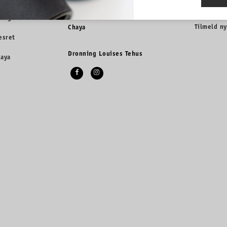
nyeste pro
tingelser
Tilmeld n
Chaya
esret
Dronning Louises Tehus
haya