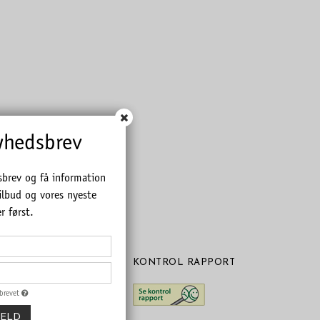
yhedsbrev
sbrev og få information
ilbud og vores nyeste
r først.
BREV
KONTROL RAPPORT
g vores nyhedsbrev
sbrevet
rmation om events,
MELD
ilbud og vores