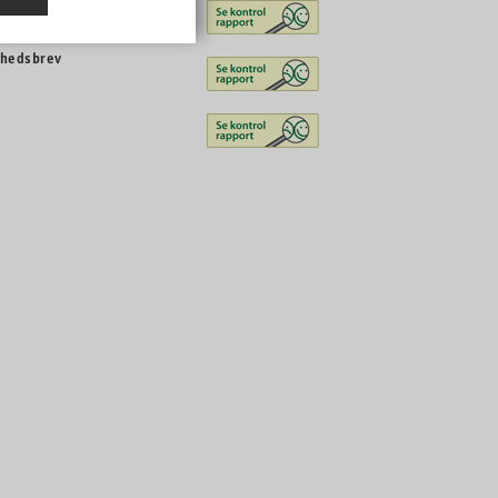
dukter først.
yhedsbrev